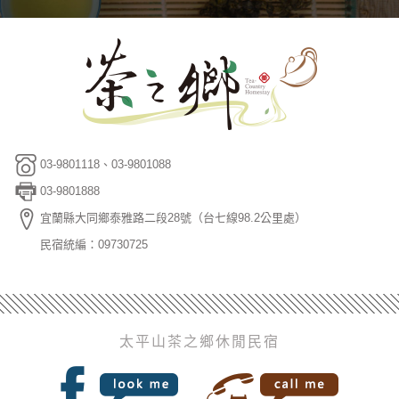
03-9801118、03-9801088
03-9801888
宜蘭縣大同鄉泰雅路二段28號（台七線98.2公里處）
民宿統編：09730725
太平山茶之鄉休閒民宿