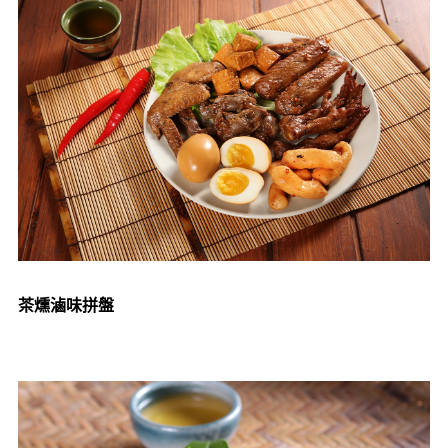
茶燻滷味拼盤