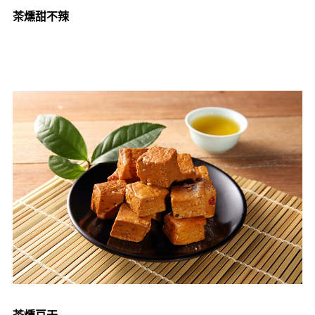
茶燻甜不辣